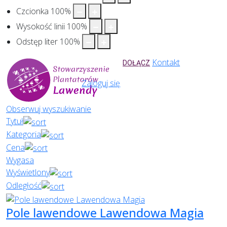
Czcionka
100
%
Wysokość linii
100
%
Odstęp liter
100
%
Kontakt
DOŁĄCZ
Zaloguj się
Obserwuj wyszukiwanie
Tytuł
Kategoria
Cena
Wygasa
Wyświetlony
Odległość
Pole lawendowe Lawendowa Magia