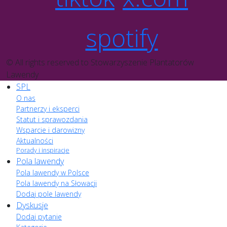
spotify
© All rights reserved to Stowarzyszenie Plantatorów
Lawendy
SPL
O nas
Partnerzy i eksperci
Statut i sprawozdania
Wsparcie i darowizny
Aktualności
Porady i inspiracje
Pola lawendy
Pola lawendy w Polsce
Pola lawendy na Słowacji
Dodaj pole lawendy
Dyskusje
Dodaj pytanie