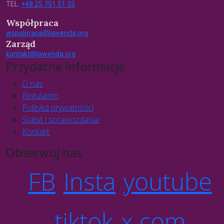
TEL.
+48 25 751 51 35
Współpraca
wspolpraca@lawenda.org
Zarząd
kontakt@lawenda.org
Przydatne informacje
O nas
Regulamin
Polityka prywatności
Statut i sprawozdania
Kontakt
Obserwuj nas
FB
Insta
youtube
tiktok
x.com