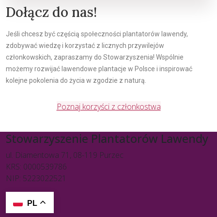
Dołącz do nas!
Jeśli chcesz być częścią społeczności plantatorów lawendy,
zdobywać wiedzę i korzystać z licznych przywilejów
członkowskich, zapraszamy do Stowarzyszenia! Wspólnie
możemy rozwijać lawendowe plantacje w Polsce i inspirować
kolejne pokolenia do życia w zgodzie z naturą.
Poznaj korzyści z członkostwa
Stowarzyszenie Plantatorów Lawendy
ul. Diamentowa 71, 08-119 Purzec
KRS: 0000539786
NIP: 5223022521
PL