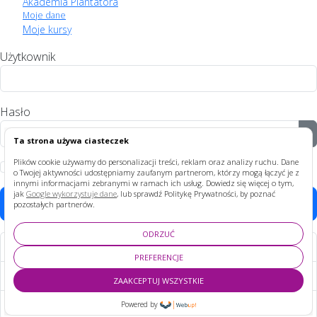
Akademia Plantatora
Moje dane
Moje kursy
Użytkownik
Hasło
P
Ta strona używa ciasteczek
Plików cookie używamy do personalizacji treści, reklam oraz analizy ruchu. Dane
Zapamiętaj
o Twojej aktywności udostępniamy zaufanym partnerom, którzy mogą łączyć je z
innymi informacjami zebranymi w ramach ich usług. Dowiedz się więcej o tym,
jak
Google wykorzystuje dane
, lub sprawdź Politykę Prywatności, by poznać
Zaloguj
pozostałych partnerów.
ODRZUĆ
Nie pamiętasz hasła?
PREFERENCJE
Nie pamiętasz nazwy?
ZAAKCEPTUJ WSZYSTKIE
Załóż swoje konto!
Powered by