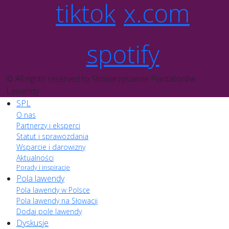
tiktok
x.com
spotify
© All rights reserved to Stowarzyszenie Plantatorów
Lawendy
SPL
O nas
Partnerzy i eksperci
Statut i sprawozdania
Wsparcie i darowizny
Aktualności
Porady i inspiracje
Pola lawendy
Pola lawendy w Polsce
Pola lawendy na Słowacji
Dodaj pole lawendy
Dyskusje