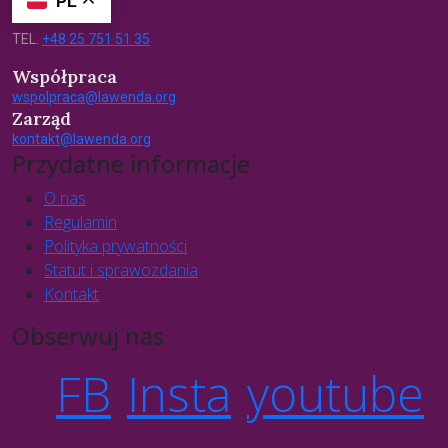
PL
TEL.
+48 25 751 51 35
Współpraca
wspolpraca@lawenda.org
Zarząd
kontakt@lawenda.org
Przydatne informacje
O nas
Regulamin
Polityka prywatności
Statut i sprawozdania
Kontakt
Obserwuj nas
FB
Insta
youtube