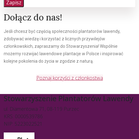
Zapisz
Dołącz do nas!
Jeśli chcesz być częścią społeczności plantatorów lawendy,
zdobywać wiedzę i korzystać z licznych przywilejów
członkowskich, zapraszamy do Stowarzyszenia! Wspólnie
możemy rozwijać lawendowe plantacje w Polsce i inspirować
kolejne pokolenia do życia w zgodzie z naturą.
Poznaj korzyści z członkostwa
Stowarzyszenie Plantatorów Lawendy
ul. Diamentowa 71, 08-119 Purzec
KRS: 0000539786
NIP: 5223022521