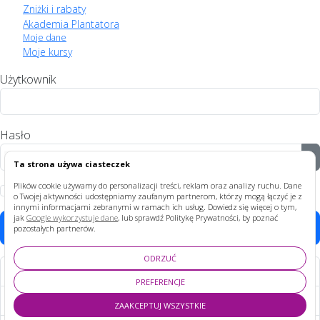
Zniżki i rabaty
Akademia Plantatora
Moje dane
Moje kursy
Użytkownik
Hasło
P
Ta strona używa ciasteczek
Plików cookie używamy do personalizacji treści, reklam oraz analizy ruchu. Dane
Zapamiętaj
o Twojej aktywności udostępniamy zaufanym partnerom, którzy mogą łączyć je z
innymi informacjami zebranymi w ramach ich usług. Dowiedz się więcej o tym,
jak
Google wykorzystuje dane
, lub sprawdź Politykę Prywatności, by poznać
Zaloguj
pozostałych partnerów.
ODRZUĆ
Nie pamiętasz hasła?
PREFERENCJE
Nie pamiętasz nazwy?
ZAAKCEPTUJ WSZYSTKIE