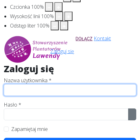
Czcionka
100
%
Wysokość linii
100
%
Odstęp liter
100
%
Kontakt
DOŁĄCZ
Zaloguj się
Zaloguj się
Nazwa użytkownika
*
Hasło
*
Pok
Zapamiętaj mnie