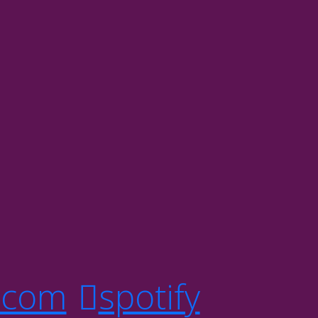
.com
spotify