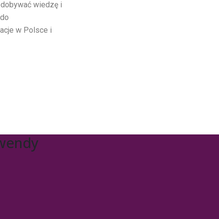
 zdobywać wiedzę i
 do
cje w Polsce i
awendy