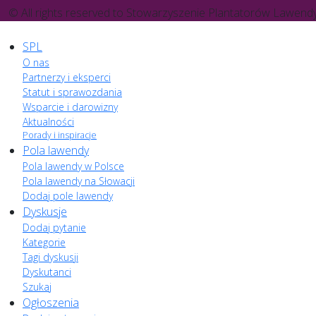
© All rights reserved to Stowarzyszenie Plantatorów Lawend
SPL
O nas
Partnerzy i eksperci
Statut i sprawozdania
Wsparcie i darowizny
Aktualności
Porady i inspiracje
Pola lawendy
Pola lawendy w Polsce
Pola lawendy na Słowacji
Dodaj pole lawendy
Dyskusje
Dodaj pytanie
Kategorie
Tagi dyskusji
Dyskutanci
Szukaj
Ogłoszenia