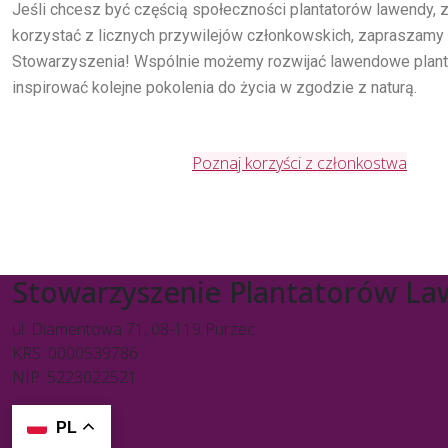
Jeśli chcesz być częścią społeczności plantatorów lawendy,
korzystać z licznych przywilejów członkowskich, zapraszamy
Stowarzyszenia! Wspólnie możemy rozwijać lawendowe planta
inspirować kolejne pokolenia do życia w zgodzie z naturą.
Poznaj korzyści z członkostwa
Stowarzyszenie Plantatorów L
ul. Diamentowa 71, 08-119 Purzec
KRS: 0000539786
NIP: 5223022521
PL