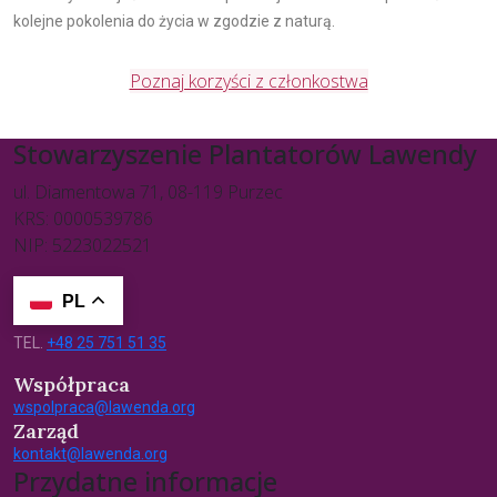
kolejne pokolenia do życia w zgodzie z naturą.
Poznaj korzyści z członkostwa
Stowarzyszenie Plantatorów Lawendy
ul. Diamentowa 71, 08-119 Purzec
KRS: 0000539786
NIP: 5223022521
PL
TEL.
+48 25 751 51 35
Współpraca
wspolpraca@lawenda.org
Zarząd
kontakt@lawenda.org
Przydatne informacje