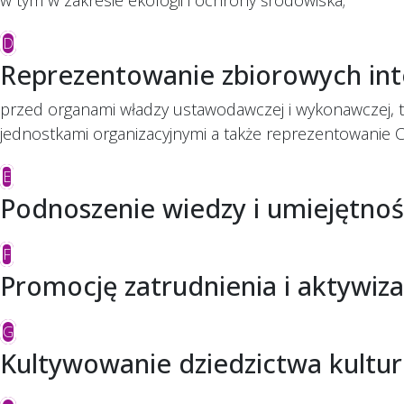
w tym w zakresie ekologii i ochrony środowiska;
D
Reprezentowanie zbiorowych in
przed organami władzy ustawodawczej i wykonawczej, 
jednostkami organizacyjnymi a także reprezentowanie 
E
Podnoszenie wiedzy i umiejętno
F
Promocję zatrudnienia i aktywiza
G
Kultywowanie dziedzictwa kultur