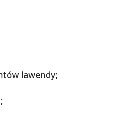
entów lawendy;
;