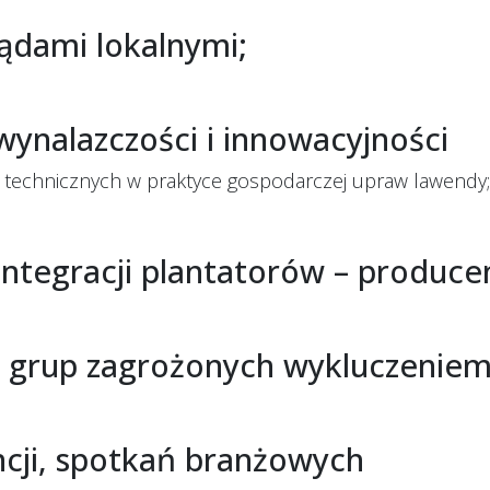
ądami lokalnymi;
ynalazczości i innowacyjności
 technicznych w praktyce gospodarczej upraw lawendy;
integracji plantatorów – produc
a grup zagrożonych wykluczeniem
ncji, spotkań branżowych