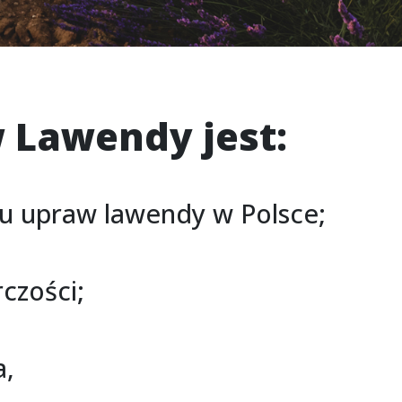
 Lawendy jest:
ju upraw lawendy w Polsce;
czości;
a,