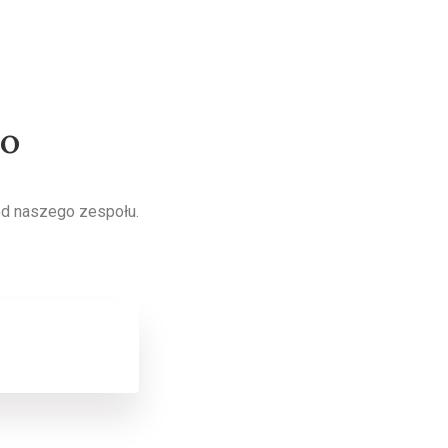
wo
od naszego zespołu.