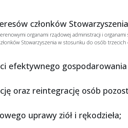
teresów członków Stowarzyszeni
terenowymi organami rządowej administracji i organam
Członków Stowarzyszenia w stosunku do osób trzecich o
ści efektywnego gospodarowania
cję oraz reintegrację osób pozos
owego uprawy ziół i rękodzieła;