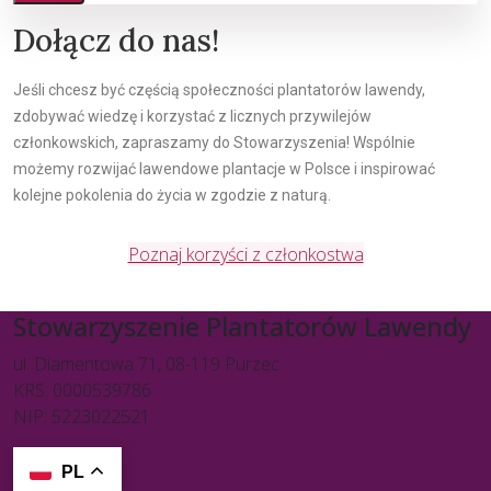
Dołącz do nas!
Jeśli chcesz być częścią społeczności plantatorów lawendy,
zdobywać wiedzę i korzystać z licznych przywilejów
członkowskich, zapraszamy do Stowarzyszenia! Wspólnie
możemy rozwijać lawendowe plantacje w Polsce i inspirować
kolejne pokolenia do życia w zgodzie z naturą.
Poznaj korzyści z członkostwa
Stowarzyszenie Plantatorów Lawendy
ul. Diamentowa 71, 08-119 Purzec
KRS: 0000539786
NIP: 5223022521
PL