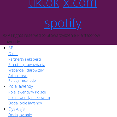
tiktok
x.com
spotify
© All rights reserved to Stowarzyszenie Plantatorów
Lawendy
SPL
O nas
Partnerzy i eksperci
Statut i sprawozdania
Wsparcie i darowizny
Aktualności
Porady i inspiracje
Pola lawendy
Pola lawendy w Polsce
Pola lawendy na Słowacji
Dodaj pole lawendy
Dyskusje
Dodaj pytanie