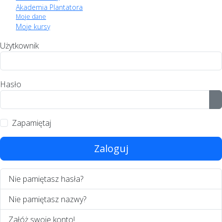
Akademia Plantatora
Moje dane
Moje kursy
Użytkownik
Hasło
P
Zapamiętaj
Zaloguj
Nie pamiętasz hasła?
Nie pamiętasz nazwy?
Załóż swoje konto!