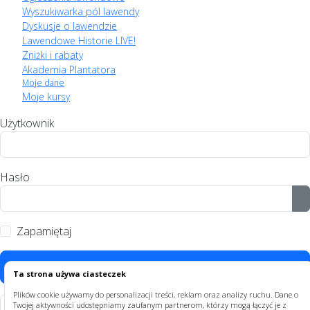
Wyszukiwarka pól lawendy
Dyskusje o lawendzie
Lawendowe Historie LIVE!
Zniżki i rabaty
Akademia Plantatora
Moje dane
Moje kursy
Użytkownik
Hasło
P
Zapamiętaj
Zaloguj
Ta strona używa ciasteczek
Plików cookie używamy do personalizacji treści, reklam oraz analizy ruchu. Dane o
Twojej aktywności udostępniamy zaufanym partnerom, którzy mogą łączyć je z
Nie pamiętasz hasła?