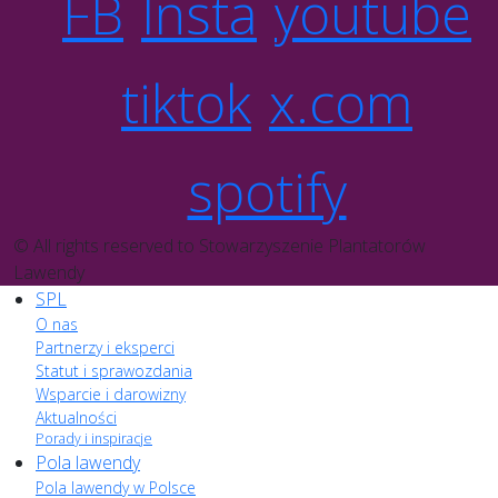
FB
Insta
youtube
tiktok
x.com
spotify
© All rights reserved to Stowarzyszenie Plantatorów
Lawendy
SPL
O nas
Partnerzy i eksperci
Statut i sprawozdania
Wsparcie i darowizny
Aktualności
Porady i inspiracje
Pola lawendy
Pola lawendy w Polsce