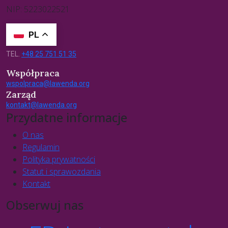
NIP: 5223022521
PL
TEL.
+48 25 751 51 35
Współpraca
wspolpraca@lawenda.org
Zarząd
kontakt@lawenda.org
Przydatne informacje
O nas
Regulamin
Polityka prywatności
Statut i sprawozdania
Kontakt
Obserwuj nas