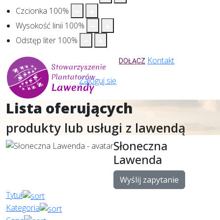
Czcionka
100
%
Wysokość linii
100
%
Odstęp liter
100
%
Kontakt
DOŁĄCZ
Zaloguj się
Lista oferujących
produkty lub usługi z lawendą
Słoneczna
Lawenda
Wyślij zapytanie
Tytuł
Kategoria