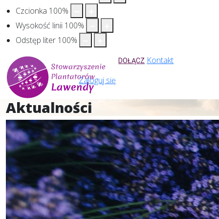
Czcionka
100
%
Wysokość linii
100
%
Odstęp liter
100
%
Kontakt
DOŁĄCZ
Zaloguj się
Aktualności