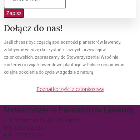
Zapisz
Dołącz do nas!
Jeśli chcesz być częścią społeczności plantatorów lawendy,
zdobywać wiedzę i korzystać z licznych przywilejów
członkowskich, zapraszamy do Stowarzyszenia! Wspólnie
możemy rozwijać lawendowe plantacje w Polsce i inspirować
kolejne pokolenia do życia w zgodzie z naturą.
Poznaj korzyści z członkostwa
Stowarzyszenie Plantatorów Lawendy
ul. Diamentowa 71, 08-119 Purzec
KRS: 0000539786
NIP: 5223022521