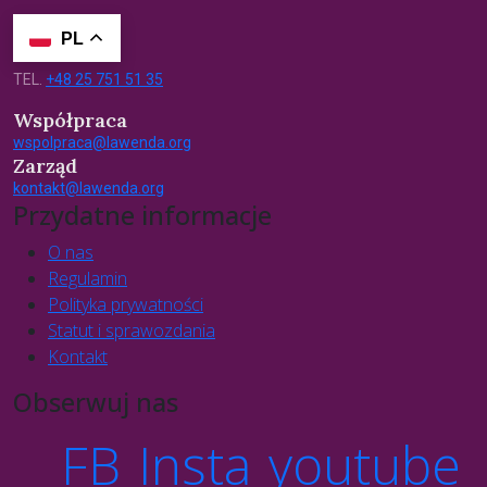
PL
TEL.
+48 25 751 51 35
Współpraca
wspolpraca@lawenda.org
Zarząd
kontakt@lawenda.org
Przydatne informacje
O nas
Regulamin
Polityka prywatności
Statut i sprawozdania
Kontakt
Obserwuj nas
FB
Insta
youtube