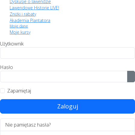
Dyskusje o lawendzie
Lawendowe Historie LIVE!
Zniżki i rabaty
Akademia Plantatora
Moje dane
Moje kursy
Użytkownik
Hasło
P
Zapamiętaj
Zaloguj
Nie pamiętasz hasła?