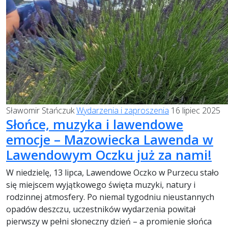
Sławomir Stańczuk
Wydarzenia i zaproszenia
16 lipiec 2025
Słońce, muzyka i lawendowe
emocje – Mazowiecka Lawenda w
Lawendowym Oczku już za nami!
W niedzielę, 13 lipca, Lawendowe Oczko w Purzecu stało
się miejscem wyjątkowego święta muzyki, natury i
rodzinnej atmosfery. Po niemal tygodniu nieustannych
opadów deszczu, uczestników wydarzenia powitał
pierwszy w pełni słoneczny dzień – a promienie słońca