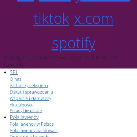
tiktok
x.com
spotify
© All rights reserved to Stowarzyszenie Plantatorów
Lawendy
SPL
O nas
Partnerzy i eksperci
Statut i sprawozdania
Wsparcie i darowizny
Aktualności
Porady i inspiracje
Pola lawendy
Pola lawendy w Polsce
Pola lawendy na Słowacji
Dodaj pole lawendy