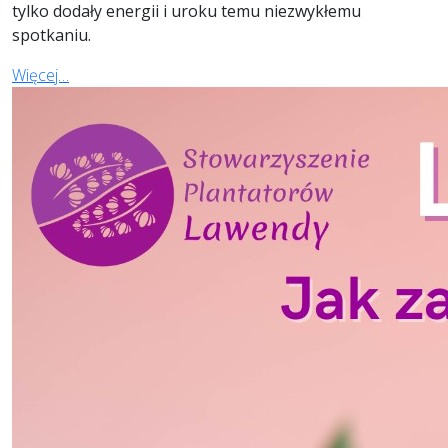
tylko dodały energii i uroku temu niezwykłemu
spotkaniu.
Więcej…