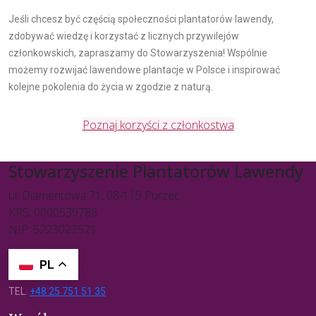
Jeśli chcesz być częścią społeczności plantatorów lawendy,
zdobywać wiedzę i korzystać z licznych przywilejów
członkowskich, zapraszamy do Stowarzyszenia! Wspólnie
możemy rozwijać lawendowe plantacje w Polsce i inspirować
kolejne pokolenia do życia w zgodzie z naturą.
Poznaj korzyści z członkostwa
Stowarzyszenie Plantatorów Lawendy
ul. Diamentowa 71, 08-119 Purzec
KRS: 0000539786
NIP: 5223022521
PL
TEL.
+48 25 751 51 35