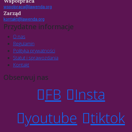
Współpraca
wspolpraca@lawenda.org
Zarząd
kontakt@lawenda.org
Przydatne informacje
O nas
Regulamin
Polityka prywatności
Statut i sprawozdania
Kontakt
Obserwuj nas
FB
Insta
youtube
tiktok