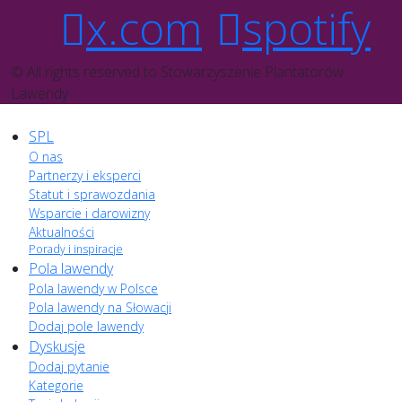
x.com
spotify
© All rights reserved to Stowarzyszenie Plantatorów
Lawendy
SPL
O nas
Partnerzy i eksperci
Statut i sprawozdania
Wsparcie i darowizny
Aktualności
Porady i inspiracje
Pola lawendy
Pola lawendy w Polsce
Pola lawendy na Słowacji
Dodaj pole lawendy
Dyskusje
Dodaj pytanie
Kategorie