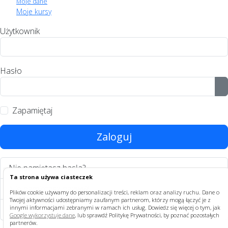
Moje dane
Moje kursy
Użytkownik
Hasło
P
Zapamiętaj
Zaloguj
Nie pamiętasz hasła?
Ta strona używa ciasteczek
Nie pamiętasz nazwy?
Plików cookie używamy do personalizacji treści, reklam oraz analizy ruchu. Dane o
Twojej aktywności udostępniamy zaufanym partnerom, którzy mogą łączyć je z
innymi informacjami zebranymi w ramach ich usług. Dowiedz się więcej o tym, jak
Załóż swoje konto!
Google wykorzystuje dane
, lub sprawdź Politykę Prywatności, by poznać pozostałych
partnerów.