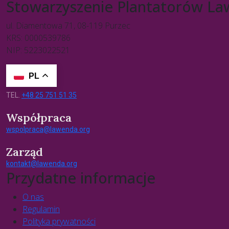
Stowarzyszenie Plantatorów L
ul. Diamentowa 71, 08-119 Purzec
KRS: 0000539786
NIP: 5223022521
PL
TEL.
+48 25 751 51 35
Współpraca
wspolpraca@lawenda.org
Zarząd
kontakt@lawenda.org
Przydatne informacje
O nas
Regulamin
Polityka prywatności