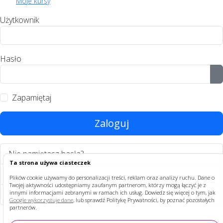
Moje kursy
Użytkownik
Hasło
P
Zapamiętaj
Zaloguj
Nie pamiętasz hasła?
Ta strona używa ciasteczek
Nie pamiętasz nazwy?
Plików cookie używamy do personalizacji treści, reklam oraz analizy ruchu. Dane o
Twojej aktywności udostępniamy zaufanym partnerom, którzy mogą łączyć je z
innymi informacjami zebranymi w ramach ich usług. Dowiedz się więcej o tym, jak
Załóż swoje konto!
Google wykorzystuje dane
, lub sprawdź Politykę Prywatności, by poznać pozostałych
partnerów.