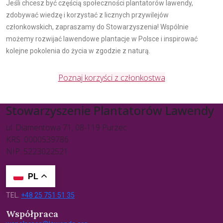
Jeśli chcesz być częścią społeczności plantatorów lawendy,
zdobywać wiedzę i korzystać z licznych przywilejów
członkowskich, zapraszamy do Stowarzyszenia! Wspólnie
możemy rozwijać lawendowe plantacje w Polsce i inspirować
kolejne pokolenia do życia w zgodzie z naturą.
Poznaj korzyści z członkostwa
Stowarzyszenie Plantatorów Lawendy
ul. Diamentowa 71, 08-119 Purzec
KRS: 0000539786
NIP: 5223022521
PL
TEL.
+48 25 751 51 35
Współpraca