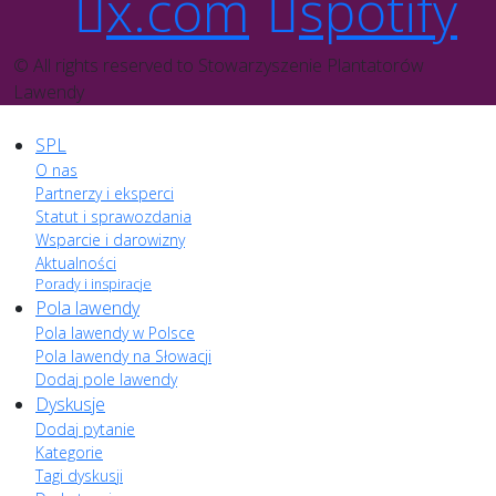
x.com
spotify
© All rights reserved to Stowarzyszenie Plantatorów
Lawendy
SPL
O nas
Partnerzy i eksperci
Statut i sprawozdania
Wsparcie i darowizny
Aktualności
Porady i inspiracje
Pola lawendy
Pola lawendy w Polsce
Pola lawendy na Słowacji
Dodaj pole lawendy
Dyskusje
Dodaj pytanie
Kategorie
Tagi dyskusji