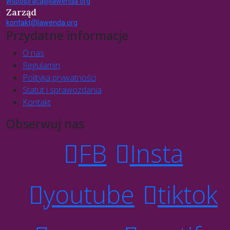
wspolpraca@lawenda.org
Zarząd
kontakt@lawenda.org
Przydatne informacje
O nas
Regulamin
Polityka prywatności
Statut i sprawozdania
Kontakt
Obserwuj nas
FB
Insta
youtube
tiktok